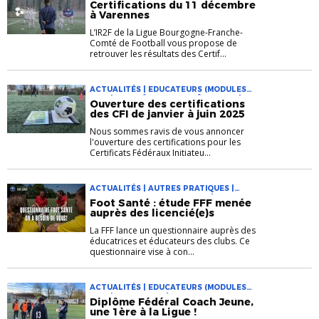
Certifications du 11 décembre
à Varennes
L’IR2F de la Ligue Bourgogne-Franche-
Comté de Football vous propose de
retrouver les résultats des Certif...
ACTUALITÉS | EDUCATEURS (MODULES
CFF) | ENTRAÎNEURS (DIPLÔME PRO) |
Ouverture des certifications
FORMATION | INFOS LIGUE
des CFI de janvier à juin 2025
Nous sommes ravis de vous annoncer
l'ouverture des certifications pour les
Certificats Fédéraux Initiateu...
ACTUALITÉS | AUTRES PRATIQUES |
EDUCATEURS (MODULES CFF) |
Foot Santé : étude FFF menée
ENTRAÎNEURS (DIPLÔME PRO) |
auprès des licencié(e)s
FORMATION | INFOS LIGUE | PEF
La FFF lance un questionnaire auprès des
éducatrices et éducateurs des clubs. Ce
questionnaire vise à con...
ACTUALITÉS | EDUCATEURS (MODULES
CFF) | FORMATION | INFOS LIGUE
Diplôme Fédéral Coach Jeune,
une 1ère à la Ligue !