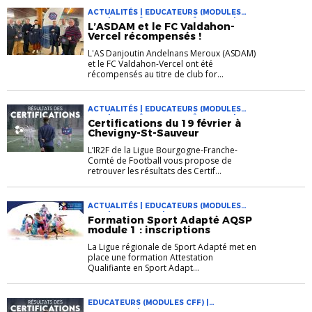
ACTUALITÉS | EDUCATEURS (MODULES
CFF) | ENTRAÎNEURS (DIPLÔME PRO) |
L’ASDAM et le FC Valdahon-
FORMATION | INFOS LIGUE
Vercel récompensés !
L'AS Danjoutin Andelnans Meroux (ASDAM)
et le FC Valdahon-Vercel ont été
récompensés au titre de club for...
ACTUALITÉS | EDUCATEURS (MODULES
CFF) | ENTRAÎNEURS (DIPLÔME PRO) |
Certifications du 19 février à
FORMATION | INFOS LIGUE
Chevigny-St-Sauveur
L’IR2F de la Ligue Bourgogne-Franche-
Comté de Football vous propose de
retrouver les résultats des Certif...
ACTUALITÉS | EDUCATEURS (MODULES
CFF) | FORMATION | INFOS LIGUE
Formation Sport Adapté AQSP
module 1 : inscriptions
La Ligue régionale de Sport Adapté met en
place une formation Attestation
Qualifiante en Sport Adapt...
EDUCATEURS (MODULES CFF) |
FORMATION | INFOS LIGUE