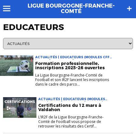
LIGUE BOURGOGNE-FRANCHE-
COMTÉ
EDUCATEURS
ACTUALITÉS | EDUCATEURS (MODULES CFF)
| ENTRAÎNEURS (DIPLÔME PRO) | FORMATION
Formation professionnelle,
| INFOS LIGUE
inscriptions 2025-26 ouvertes
La Ligue Bourgogne-Franche-Comté de
Football et son IR2F lancent les inscriptions
dans le cadre des parco...
ACTUALITÉS | EDUCATEURS (MODULES
CFF) | ENTRAÎNEURS (DIPLÔME PRO) |
Certifications du 12 mars à
FORMATION | INFOS LIGUE
Valdahon
L’IR2F de la Ligue Bourgogne-Franche-
Comté de Football vous propose de
retrouver les résultats des Certif...