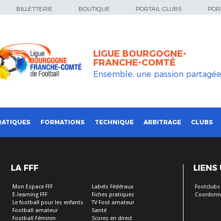
BILLETTERIE
BOUTIQUE
PORTAIL CLUBS
PORT
LIGUE BOURGOGNE-
FRANCHE-COMTÉ
Ensemble, une passion partagé
RATIQUES
FORMATIONS
TECHNIQUE
ARBITRAGE
CLUBS
LA FFF
LIENS
Mon Espace FFF
Labels Fédéraux
Footclubs
E-learning FFF
Fiches pratiques
Coordonn
Le football pour les enfants
TV Foot amateur
Football amateur
Santé
Football Féminin
Scores en direct