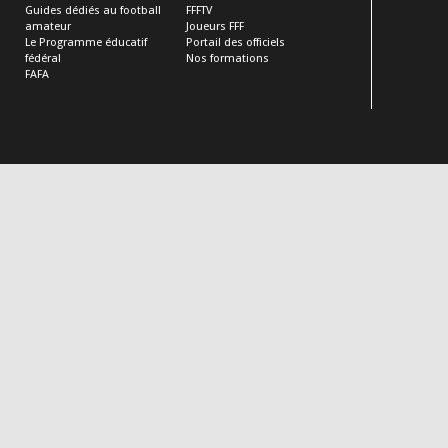
Guides dédiés au football
FFFTV
amateur
Joueurs FFF
Le Programme éducatif
Portail des officiels
fédéral
Nos formations
FAFA