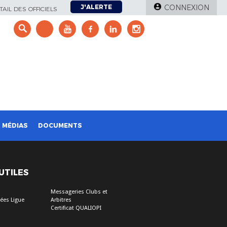
J'ALERTE
CONNEXION
AIL DES OFFICIELS
e
MÉDIAS
DOCUMENTS
 UTILES
Messageries Clubs et
ées Ligue
Arbitres
Certificat QUALIOPI