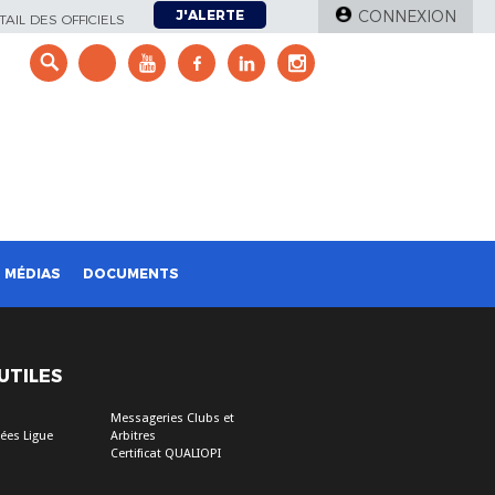
J'ALERTE
CONNEXION
AIL DES OFFICIELS
e
MÉDIAS
DOCUMENTS
 UTILES
Messageries Clubs et
ées Ligue
Arbitres
Certificat QUALIOPI