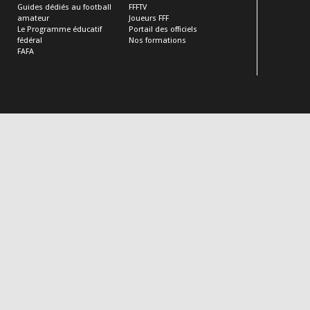
Guides dédiés au football
FFFTV
amateur
Joueurs FFF
Le Programme éducatif
Portail des officiels
fédéral
Nos formations
FAFA