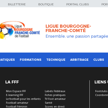
BILLETTERIE
BOUTIQUE
PORTAIL CLUBS
PORT
LIGUE BOURGOGNE-
FRANCHE-COMTÉ
Ensemble, une passion partagé
RATIQUES
FORMATIONS
TECHNIQUE
ARBITRAGE
CLUBS
LA FFF
LIENS
Mon Espace FFF
Labels Fédéraux
Footclubs
E-learning FFF
Fiches pratiques
Coordonn
Le football pour les enfants
TV Foot amateur
Football amateur
Santé
Football Féminin
Scores en direct