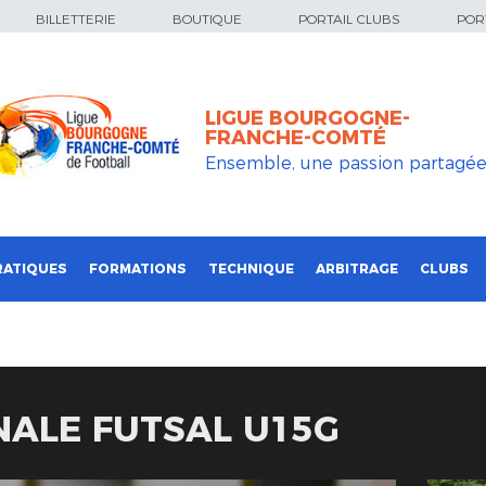
BILLETTERIE
BOUTIQUE
PORTAIL CLUBS
PORT
LIGUE BOURGOGNE-
FRANCHE-COMTÉ
Ensemble, une passion partagé
RATIQUES
FORMATIONS
TECHNIQUE
ARBITRAGE
CLUBS
NALE FUTSAL U15G