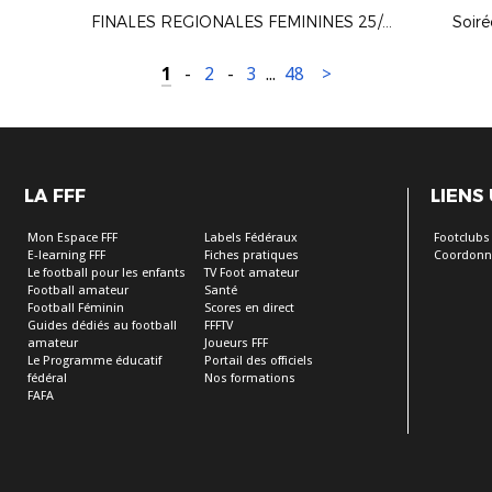
FINALES REGIONALES FEMININES 25/26
Soir
1
-
2
-
3
...
48
>
LA FFF
LIENS
Mon Espace FFF
Labels Fédéraux
Footclubs
E-learning FFF
Fiches pratiques
Coordonn
Le football pour les enfants
TV Foot amateur
Football amateur
Santé
Football Féminin
Scores en direct
Guides dédiés au football
FFFTV
amateur
Joueurs FFF
Le Programme éducatif
Portail des officiels
fédéral
Nos formations
FAFA