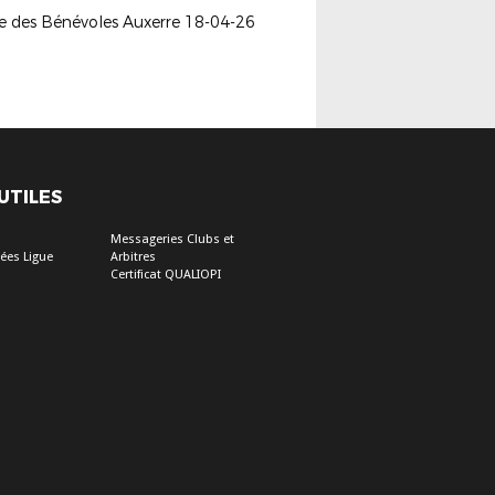
ée des Bénévoles Auxerre 18-04-26
 UTILES
Messageries Clubs et
ées Ligue
Arbitres
Certificat QUALIOPI