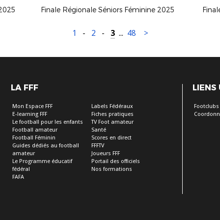
 2025
Finale Régionale Séniors Féminine 2025
Final
1
-
2
-
3
...
48
>
LA FFF
LIENS
Mon Espace FFF
Labels Fédéraux
Footclubs
E-learning FFF
Fiches pratiques
Coordonn
Le football pour les enfants
TV Foot amateur
Football amateur
Santé
Football Féminin
Scores en direct
Guides dédiés au football
FFFTV
amateur
Joueurs FFF
Le Programme éducatif
Portail des officiels
fédéral
Nos formations
FAFA