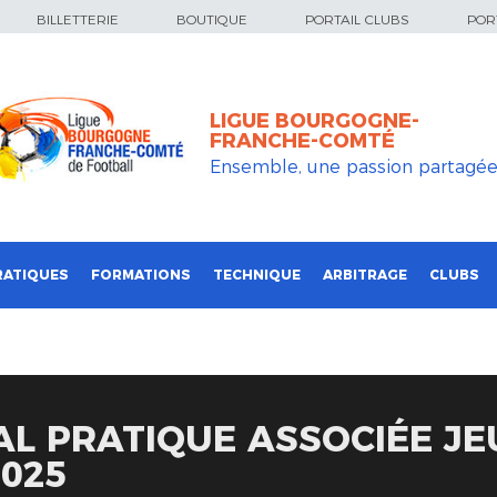
BILLETTERIE
BOUTIQUE
PORTAIL CLUBS
PORT
LIGUE BOURGOGNE-
FRANCHE-COMTÉ
Ensemble, une passion partagé
RATIQUES
FORMATIONS
TECHNIQUE
ARBITRAGE
CLUBS
AL PRATIQUE ASSOCIÉE J
025