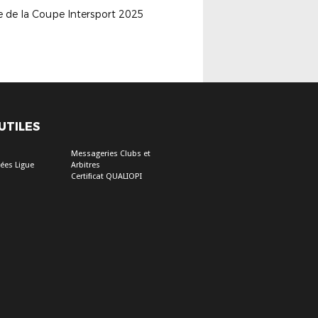
e de la Coupe Intersport 2025
 UTILES
Messageries Clubs et
ées Ligue
Arbitres
Certificat QUALIOPI