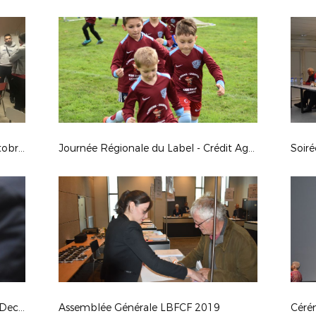
Formations Educateurs - Août à Octobre 2019
Journée Régionale du Label - Crédit Agricole à Tonnerre (89)
Soirée PEF - Mercredi 16 Octobre à Decize (58)
Assemblée Générale LBFCF 2019
Céré