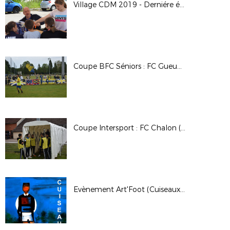
Village CDM 2019 - Derniére étape BELFORT
Coupe BFC Séniors : FC Gueugnon - Jura Dolois Football (0-2)
Coupe Intersport : FC Chalon (2) - Jura Sud Foot (2) (2-0)
Evènement Art'Foot (Cuiseaux - Juin 2019)