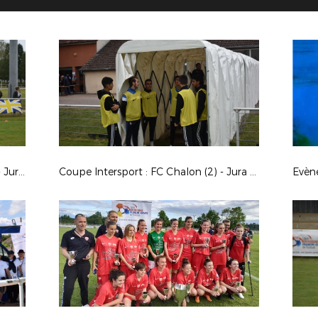
Coupe BFC Séniors : FC Gueugnon - Jura Dolois Football (0-2)
Coupe Intersport : FC Chalon (2) - Jura Sud Foot (2) (2-0)