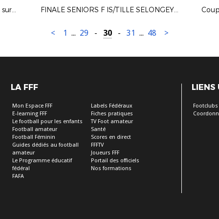
Journée "Foot pour Tous" à Creches sur Saône (Juin)
FINALE SENIORS F IS/TILLE SELONGEY - DFCO FÉMININ
<
1
...
29
-
30
-
31
...
48
>
LA FFF
LIENS
Mon Espace FFF
Labels Fédéraux
Footclubs
E-learning FFF
Fiches pratiques
Coordonn
Le football pour les enfants
TV Foot amateur
Football amateur
Santé
Football Féminin
Scores en direct
Guides dédiés au football
FFFTV
amateur
Joueurs FFF
Le Programme éducatif
Portail des officiels
fédéral
Nos formations
FAFA