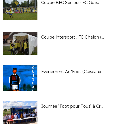
Coupe BFC Séniors : FC Gueugnon - Jura Dolois Football (0-2)
Coupe Intersport : FC Chalon (2) - Jura Sud Foot (2) (2-0)
Evènement Art'Foot (Cuiseaux - Juin 2019)
Journée "Foot pour Tous" à Creches sur Saône (Juin)