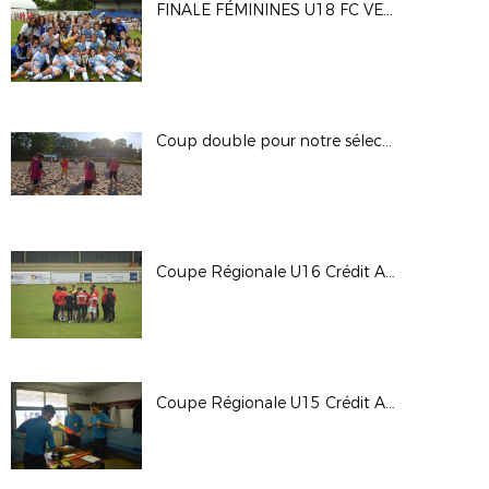
FINALE FÉMININES U18 FC VESOUL - RACING BESANÇON
Coup double pour notre sélection de Beach Soccer
Coupe Régionale U16 Crédit Agricole : AS BEAUNE - ASPTT DIJON (0-4)
Coupe Régionale U15 Crédit Agricole : AJ AUXERRE - ASPTT DIJON (2-0)