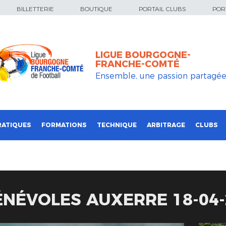
BILLETTERIE
BOUTIQUE
PORTAIL CLUBS
PORT
LIGUE BOURGOGNE-
FRANCHE-COMTÉ
Ensemble, une passion partagé
RATIQUES
FORMATIONS
TECHNIQUE
ARBITRAGE
CLUBS
ÉNÉVOLES AUXERRE 18-04-