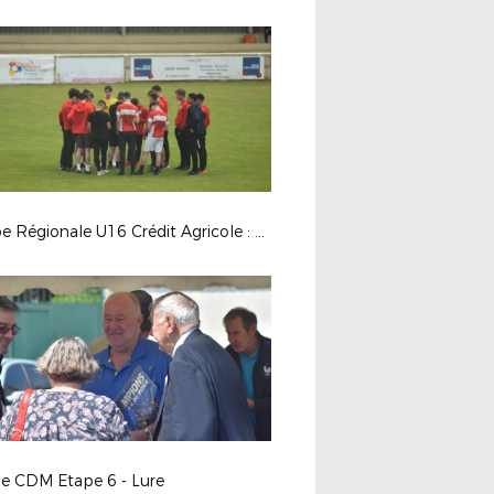
Coupe Régionale U16 Crédit Agricole : AS BEAUNE - ASPTT DIJON (0-4)
ge CDM Etape 6 - Lure