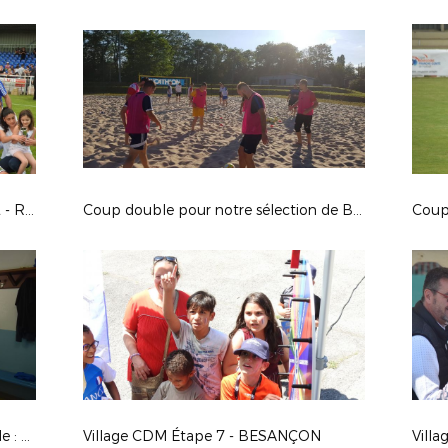
FINALE FÉMININES U18 FC VESOUL - RACING BESANÇON
Coup double pour notre sélection de Beach Soccer
Coupe Régionale U15 Crédit Agricole : AJ AUXERRE - ASPTT DIJON (2-0)
Village CDM Étape 7 - BESANÇON
Villa