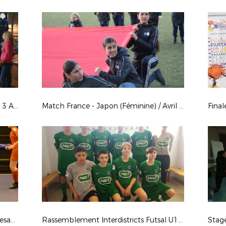
Exposition "Musée des Bleues" - 2 et 3 Avril 2019 à Auxerre
Match France - Japon (Féminine) / Avril 2019
Finales Régionales Futsal Jeunes - Besançon
Rassemblement Interdistricts Futsal U15/U18
Stag