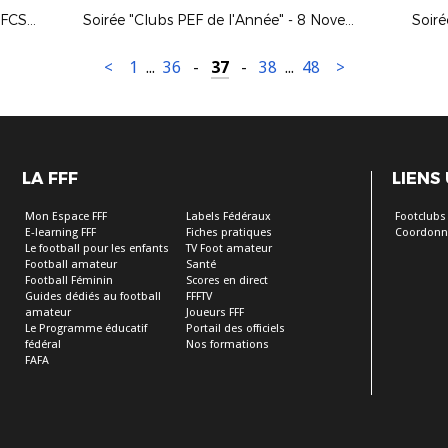
Soirée des Bénévoles 23 Novembre FCSM - AJA
Soirée "Clubs PEF de l'Année" - 8 Novembre 2018
<
1
...
36
-
37
-
38
...
48
>
LA FFF
LIENS
Mon Espace FFF
Labels Fédéraux
Footclubs
E-learning FFF
Fiches pratiques
Coordonn
Le football pour les enfants
TV Foot amateur
Football amateur
Santé
Football Féminin
Scores en direct
Guides dédiés au football
FFFTV
amateur
Joueurs FFF
Le Programme éducatif
Portail des officiels
fédéral
Nos formations
FAFA