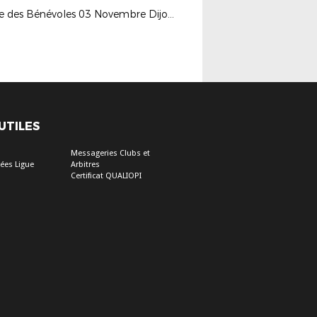
Soirée des Bénévoles 03 Novembre Dijon FCO - Nîmes Olympiques
 UTILES
Messageries Clubs et
ées Ligue
Arbitres
Certificat QUALIOPI