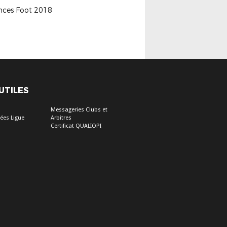
nces Foot 2018
 UTILES
Messageries Clubs et
ées Ligue
Arbitres
Certificat QUALIOPI