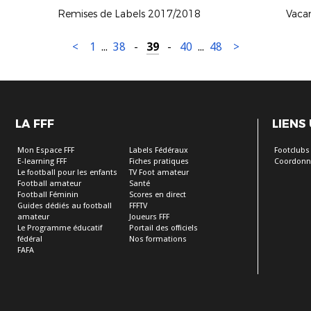
Remises de Labels 2017/2018
Vaca
<
1
...
38
-
39
-
40
...
48
>
LA FFF
LIENS
Mon Espace FFF
Labels Fédéraux
Footclubs
E-learning FFF
Fiches pratiques
Coordonn
Le football pour les enfants
TV Foot amateur
Football amateur
Santé
Football Féminin
Scores en direct
Guides dédiés au football
FFFTV
amateur
Joueurs FFF
Le Programme éducatif
Portail des officiels
fédéral
Nos formations
FAFA