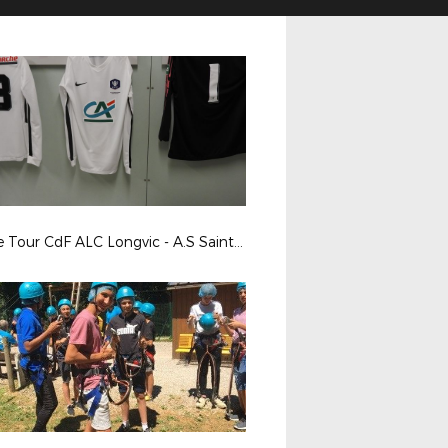
3ème Tour CdF ALC Longvic - A.S Saint-Pierraise