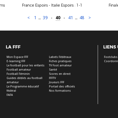
ims
France Espoirs - Italie Espoirs : 1-1
<
1
...
39
-
40
-
41
...
48
>
LA FFF
LIENS
Mon Espace FFF
Labels Fédéraux
Footclubs
E-learning FFF
Fiches pratiques
Coordonn
Le football pour les enfants
TV Foot amateur
Football amateur
Santé
Football Féminin
Scores en direct
Guides dédiés au football
FFFTV
amateur
Joueurs FFF
Le Programme éducatif
Portail des officiels
fédéral
Nos formations
FAFA