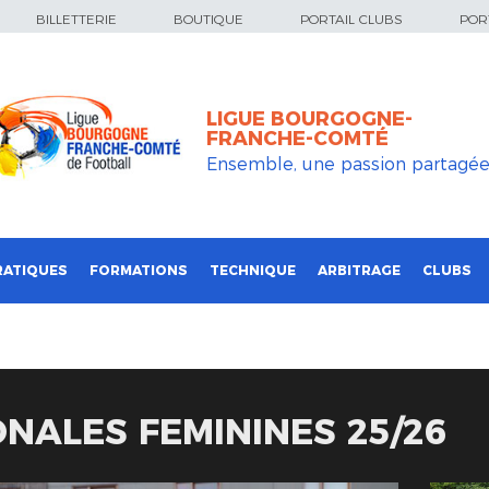
BILLETTERIE
BOUTIQUE
PORTAIL CLUBS
PORT
LIGUE BOURGOGNE-
FRANCHE-COMTÉ
Ensemble, une passion partagé
RATIQUES
FORMATIONS
TECHNIQUE
ARBITRAGE
CLUBS
ONALES FEMININES 25/26