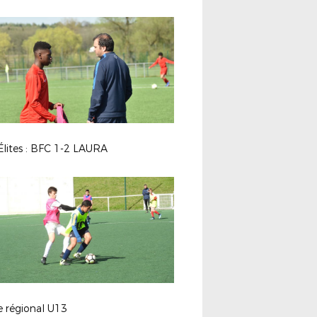
Élites : BFC 1-2 LAURA
e régional U13