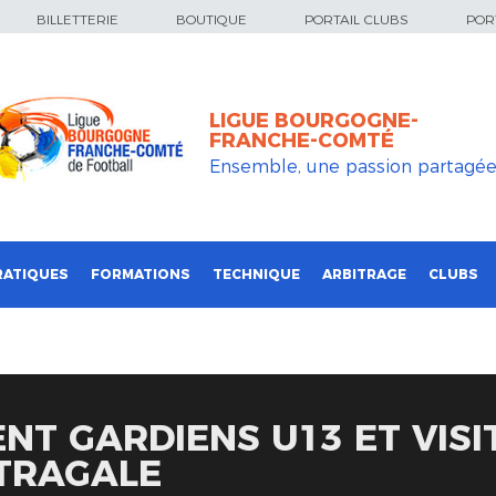
BILLETTERIE
BOUTIQUE
PORTAIL CLUBS
PORT
LIGUE BOURGOGNE-
FRANCHE-COMTÉ
Ensemble, une passion partagé
RATIQUES
FORMATIONS
TECHNIQUE
ARBITRAGE
CLUBS
T GARDIENS U13 ET VISI
STRAGALE