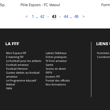
Sélection Régionale U15F - Section Sportive Régionale Chevigny Saint-Sauveur
Pôle Espoirs - FC Vesoul
Form
<
1
...
42
-
43
-
44
...
48
>
LA FFF
LIENS
Mon Espace FFF
Labels Fédéraux
Footclubs
E-learning FFF
Fiches pratiques
Coordonn
Le football pour les enfants
TV Foot amateur
Football amateur
Santé
Football Féminin
Scores en direct
Guides dédiés au football
FFFTV
amateur
Joueurs FFF
Le Programme éducatif
Portail des officiels
fédéral
Nos formations
FAFA