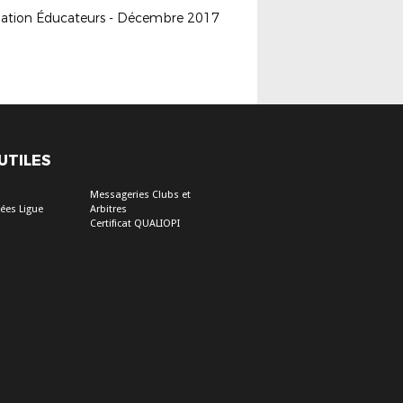
ation Éducateurs - Décembre 2017
 UTILES
Messageries Clubs et
ées Ligue
Arbitres
Certificat QUALIOPI