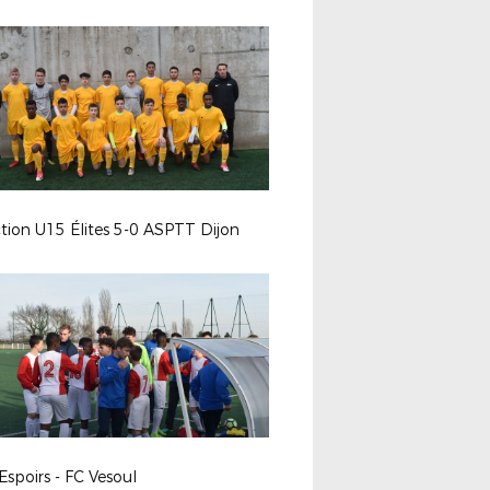
tion U15 Élites 5-0 ASPTT Dijon
Espoirs - FC Vesoul