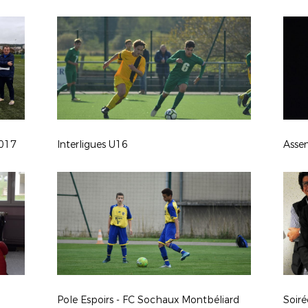
2017
Interligues U16
Pole Espoirs - FC Sochaux Montbéliard
Soir