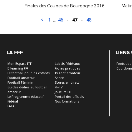
Finales des Coupes de Bourgogne 2016-2017
Mati
<
1
...
46
-
47
-
48
LA FFF
LIENS
Mon Espace FFF
Labels Fédéraux
Footclubs
E-learning FFF
Fiches pratiques
Coordonn
Le football pour les enfants
TV Foot amateur
Football amateur
Santé
Football Féminin
Scores en direct
Guides dédiés au football
FFFTV
amateur
Joueurs FFF
Le Programme éducatif
Portail des officiels
fédéral
Nos formations
FAFA