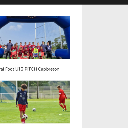
ival Foot U13 PITCH Capbreton