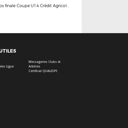
Photos finale Coupe U14 Crédit Agricole 2023-2024
 UTILES
Messageries Clubs et
ées Ligue
Arbitres
Certificat QUALIOPI