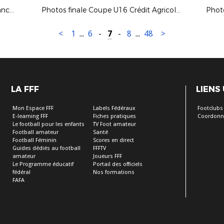
Photos finale Coupe Bourgogne-Franche-Comté séniors masculins 2023-2024
Photos finale Coupe U16 Crédit Agricole 2023-2024
<
1
...
6
-
7
-
8
...
48
>
LA FFF
LIENS
Mon Espace FFF
Labels Fédéraux
Footclubs
E-learning FFF
Fiches pratiques
Coordonn
Le football pour les enfants
TV Foot amateur
Football amateur
Santé
Football Féminin
Scores en direct
Guides dédiés au football
FFFTV
amateur
Joueurs FFF
Le Programme éducatif
Portail des officiels
fédéral
Nos formations
FAFA