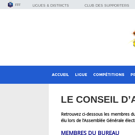
FFF
LIGUES & DISTRICTS
CLUB DES SUPPORTERS
ACCUEIL
LIGUE
COMPÉTITIONS
P
LE CONSEIL D’
Retrouvez ci-dessous les membres du Conseil d’Administration de la Ligue Bourgogne-Franche-Comté de Football pour la mandature 2024-2028
élu lors de l’Assemblée Générale éle
MEMBRES DU BUREAU