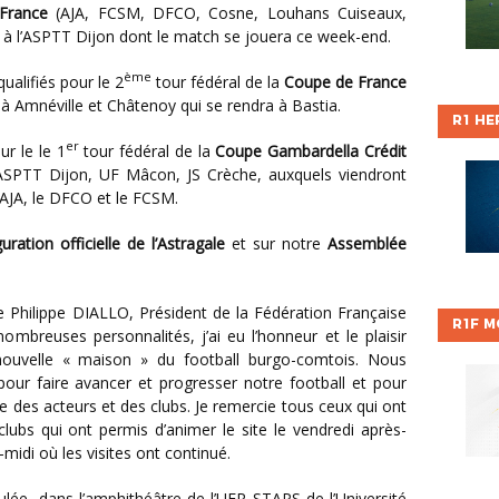
France
(AJA, FCSM, DFCO, Cosne, Louhans Cuiseaux,
 à l’ASPTT Dijon dont le match se jouera ce week-end.
ème
qualifiés pour le 2
tour fédéral de la
Coupe de France
 à Amnéville et Châtenoy qui se rendra à Bastia.
R1 HE
er
ur le le 1
tour fédéral de la
Coupe Gambardella Crédit
 ASPTT Dijon, UF Mâcon, JS Crèche, auxquels viendront
l’AJA, le DFCO et le FCSM.
guration officielle de l’Astragale
et sur notre
Assemblée
R1F M
ombreuses personnalités, j’ai eu l’honneur et le plaisir
 nouvelle « maison » du football burgo-comtois. Nous
pour faire avancer et progresser notre football et pour
des acteurs et des clubs. Je remercie tous ceux qui ont
 clubs qui ont permis d’animer le site le vendredi après-
idi où les visites ont continué.