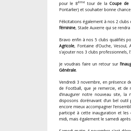
ème
pour le 8
tour de la
Coupe de 
Pontarlier) et souhaiter bonne chance
Félicitations également à nos 2 clubs 
féminine
, Stade Auxerre qui se rendra
Bravo enfin à nos 5 clubs qualifiés po
Agricole
, Fontaine d’Ouche, Vesoul,
s’ajouter nos 3 clubs professionnels, 
Je voudrais faire un retour sur
l’inau
Générale
.
Vendredi 3 novembre, en présence de Philippe DIALLO, Président de la Fédération Française
de Football, que je remercie, et de n
d’inaugurer notre nouveau site, la
disposons dorénavant d’un bel outil 
encore mieux accompagner l’ensemble 
participé à cette inauguration et les
midi, mais également le samedi après-m
Samedi matin 4 novembre s’est déroulée, dans l’amphithéâtre de l’UFR STAPS de l’Université