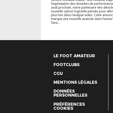
l’exploitation des données de performance
août prochain, notre partenaire Veo dévoil
nouvelle option logicielle pensée pour alle
plus loin dans l’analyse vidéo. Cette annon
marque une nouvelle avancée dans l’univer
l’ana...
LE FOOT AMATEUR
FOOTCLUBS
CGU
MENTIONS LÉGALES
DONNÉES
PERSONNELLES
PRÉFÉRENCES
COOKIES