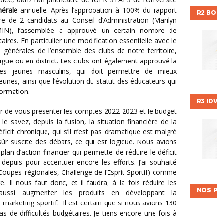
érale
annuelle. Après l’approbation à 100% du rapport
R2 B
ire de 2 candidats au Conseil d’Administration (Marilyn
N), l’assemblée a approuvé un certain nombre de
aires. En particulier une modification essentielle avec le
générales de l’ensemble des clubs de notre territoire,
 ligue ou en district. Les clubs ont également approuvé la
les jeunes masculins, qui doit permettre de mieux
nes, ainsi que l’évolution du statut des éducateurs qui
formation.
R3 ID
 le savez, depuis la fusion, la situation financière de la
ficit chronique, qui s’il n’est pas dramatique est malgré
ûr suscité des débats, ce qui est logique. Nous avions
lan d’action financier qui permette de réduire le déficit
 depuis pour accentuer encore les efforts. J’ai souhaité
 (Coupes régionales, Challenge de l’Esprit Sportif) comme
 Il nous faut donc, et il faudra, à la fois réduire les
NOS P
aussi augmenter les produits en développant la
e marketing sportif. Il est certain que si nous avions 130
as de difficultés budgétaires. Je tiens encore une fois à