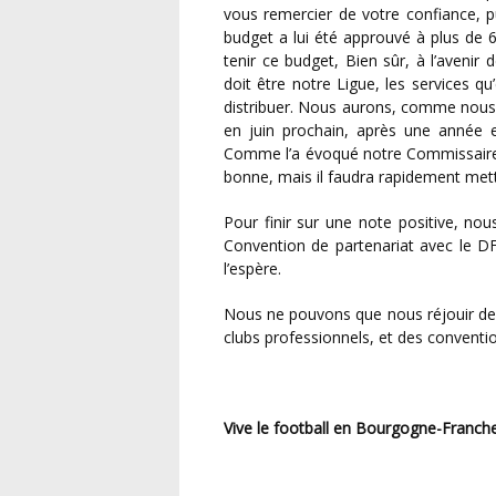
vous remercier de votre confiance, p
budget a lui été approuvé à plus de
tenir ce budget, Bien sûr, à l’avenir
doit être notre Ligue, les services qu’
distribuer. Nous aurons, comme nous l
en juin prochain, après une année e
Comme l’a évoqué notre Commissaire a
bonne, mais il faudra rapidement mettr
Pour finir sur une note positive, nous allons signer ce vendredi soir le renouvellement de la
Convention de partenariat avec le D
l’espère.
Nous ne pouvons que nous réjouir des excellentes relations que nous entretenons avec nos 3
clubs professionnels, et des convent
Vive le football en Bourgogne-Franc