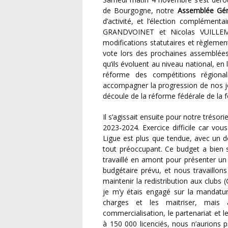
de Bourgogne, notre
Assemblée Gén
d’activité, et l’élection complémenta
GRANDVOINET et Nicolas VUILLEMI
modifications statutaires et règlement
vote lors des prochaines assemblées 
qu’ils évoluent au niveau national, en
réforme des compétitions régiona
accompagner la progression de nos jeu
découle de la réforme fédérale de la 
Il s’agissait ensuite pour notre trésorier de vous présenter les comptes 2022-2023 et le budget
2023-2024. Exercice difficile car vous
Ligue est plus que tendue, avec un dé
tout préoccupant. Ce budget a bien s
travaillé en amont pour présenter un p
budgétaire prévu, et nous travaillons
maintenir la redistribution aux clubs
je m’y étais engagé sur la mandature.
charges et les maitriser, mais 
commercialisation, le partenariat et l
à 150 000 licenciés, nous n’aurions p