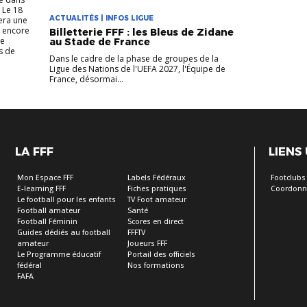
 Le 18
ACTUALITÉS | INFOS LIGUE
era une
r encore
Billetterie FFF : les Bleus de Zidane
ce
au Stade de France
s de
Dans le cadre de la phase de groupes de la
Ligue des Nations de l'UEFA 2027, l'Équipe de
France, désormai...
LA FFF
LIENS
Mon Espace FFF
Labels Fédéraux
Footclubs
E-learning FFF
Fiches pratiques
Coordonn
Le football pour les enfants
TV Foot amateur
Football amateur
Santé
Football Féminin
Scores en direct
Guides dédiés au football
FFFTV
amateur
Joueurs FFF
Le Programme éducatif
Portail des officiels
fédéral
Nos formations
FAFA