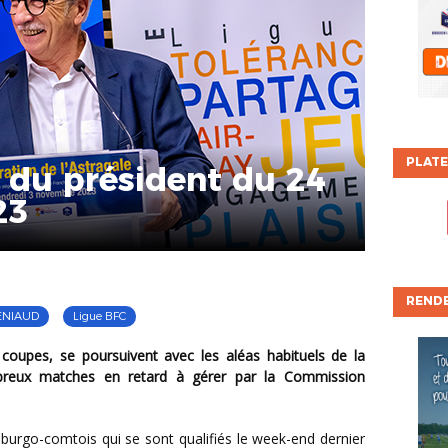
PLATE
du président du 24
23
REND
ENIAUD
Ligue BFC
eux matches en retard à gérer par la Commission