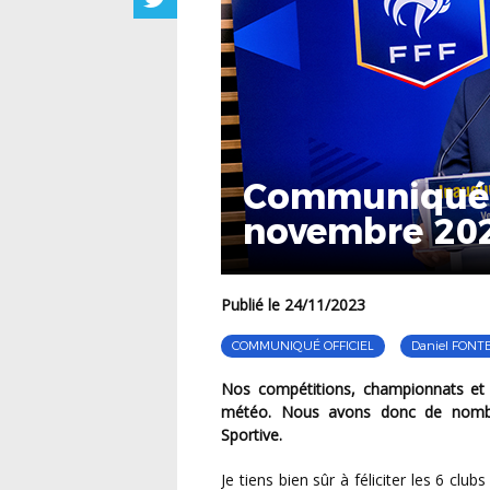
Communiqué 
novembre 20
Publié le 24/11/2023
COMMUNIQUÉ OFFICIEL
Daniel FONT
Nos compétitions, championnats et coupes, se poursuivent avec les aléas habituels de la
météo. Nous avons donc de nombr
Sportive.
Je tiens bien sûr à féliciter les 6 clubs burgo-comtois qui se sont qualifiés le week-end dernier