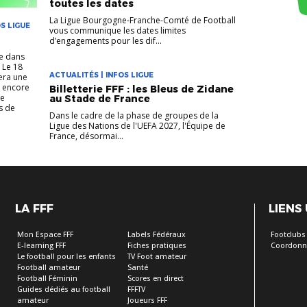
toutes les dates
La Ligue Bourgogne-Franche-Comté de Football
S LIGUE
vous communique les dates limites
d’engagements pour les dif...
pe dans
 Le 18
ACTUALITÉS | INFOS LIGUE
era une
r encore
Billetterie FFF : les Bleus de Zidane
ce
au Stade de France
s de
Dans le cadre de la phase de groupes de la
Ligue des Nations de l'UEFA 2027, l'Équipe de
France, désormai...
LA FFF
LIENS
Mon Espace FFF
Labels Fédéraux
Footclubs
E-learning FFF
Fiches pratiques
Coordonn
Le football pour les enfants
TV Foot amateur
Football amateur
Santé
Football Féminin
Scores en direct
Guides dédiés au football
FFFTV
amateur
Joueurs FFF