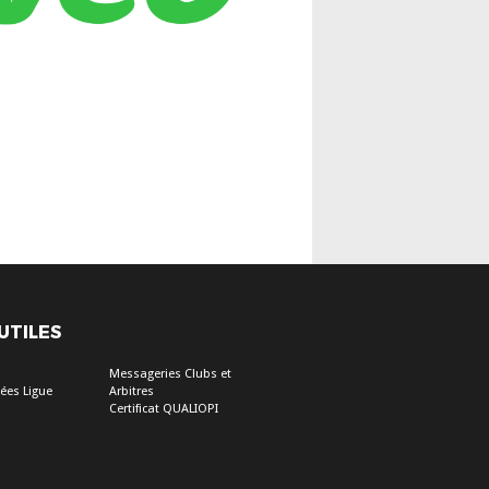
 UTILES
Messageries Clubs et
ées Ligue
Arbitres
Certificat QUALIOPI