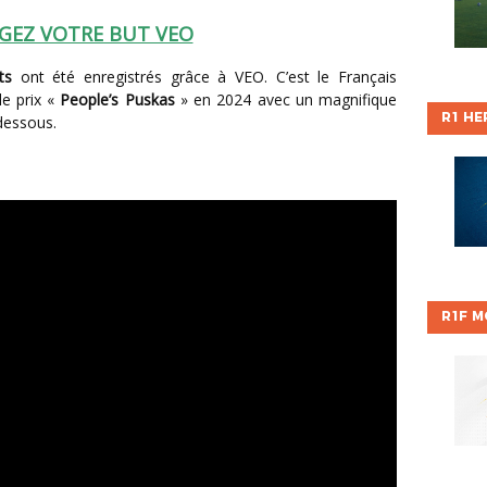
GEZ VOTRE BUT VEO
ts
ont été enregistrés grâce à VEO. C’est le Français
le prix «
People’s Puskas
» en 2024 avec un magnifique
R1 HE
-dessous.
R1F M