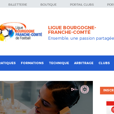
BILLETTERIE
BOUTIQUE
PORTAIL CLUBS
PORT
LIGUE BOURGOGNE-
FRANCHE-COMTÉ
Ensemble, une passion partagé
RATIQUES
FORMATIONS
TECHNIQUE
ARBITRAGE
CLUBS
INSCR