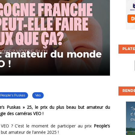
PLATE
t amateur du monde
O !
REND
People's Puskas
Veo
ogie des caméras VEO !
a VEO ? C’est le moment de participer au prix
People’s
 but amateur de l’année 2025 !