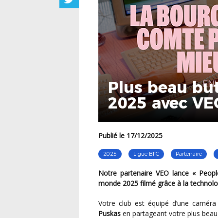
Plus beau bu
2025 avec VE
Publié le 17/12/2025
2025
Ligue BFC
Partenaire
Notre partenaire VEO lance « People’s Puskas » 25, le prix du plus beau but amateur du
monde 2025 filmé grâce à la technol
Votre club est équipé d’une camér
Puskas
en partageant votre plus beau