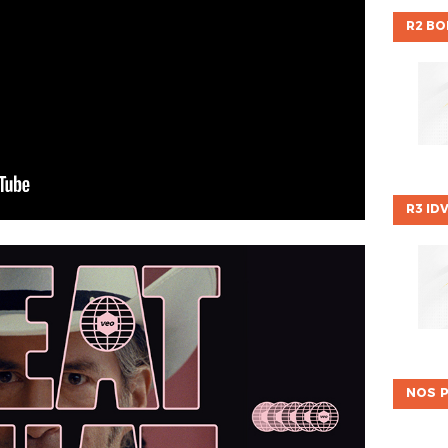
R2 B
R3 ID
NOS P