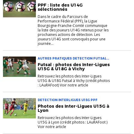
PPF : liste des U14G
sélectionnés
Dans le cadre du Parcours de
Performance Fédéral (PPF), la Ligue
Bourgogne-Franche-Comté communique
la liste des joueurs U14G retenus pour les
prochaines actions de détection. Les
joueurs U14G sont convoqués pour une
journée...
AUTRES PRATIQUES DETECTION FUTSAL
INTER-LIGUES U15G U18G
Futsal : photos des Inter-Ligues
U15G & U18G à Vichy
Retrouvez les photos des Inter-Ligues
U15G & U18G Futsal à Vichy (crédit photos
: LAuRAFoot) Voir notre article
DETECTION INTERLIGUES U15G PPF
Photos des Inter-Ligues U15G à
Lyon
Retrouvez les photos des Inter-Ligues
U15G à Lyon (crédit photos : LAuRAFoot )
Voir notre article