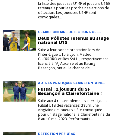
la liste des joueuses U14F et joueurs U16G
retenu(e)s pour les prochaines actions de
détection. Les joueuses U14F sont
convoquées...
CLAIREFONTAINE DETECTION POLE
ESPOIRS PPF STAGE NATIONAL
Deux Pôlistes retenus au stage
national U15
Suite à leur bonne prestation lors de
l'Inter-Ligue U15 à Lyon, Mattéo
GUERREIRO et Ilies SALHI, respectivement
licencié à l’AJ Auxerre et au Racing
Besançon, ont eu la chance de...
AUTRES PRATIQUES CLAIREFONTAINE
DETECTION FUTSAL U18G FUTSAL
Futsal : 2 joueurs du SF
Besançon à Clairefontaine !
Suite aux 4 rassemblements Inter-Ligues
Futsal U18 des vacances d’avril, une
vingtaine de joueurs a été convoquée
pour un stage national à Clairefontaine du
8 au 10 mai 2023. Performants...
DETECTION PPF U14G