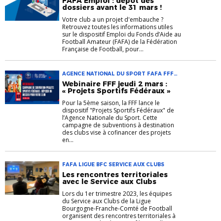
FAFA Emploi : dépôt des
dossiers avant le 31 mars !
Votre club a un projet d'embauche ?
Retrouvez toutes les informations utiles
sur le dispositif Emploi du Fonds d’Aide au
Football Amateur (FAFA) de la Fédération
Française de Football, pour...
AGENCE NATIONAL DU SPORT FAFA FFF
WEBINAIRE
Webinaire FFF jeudi 2 mars :
« Projets Sportifs Fédéraux »
Pour la 5ème saison, la FFF lance le
dispositif "Projets Sportifs Fédéraux" de
l’Agence Nationale du Sport. Cette
campagne de subventions à destination
des clubs vise à cofinancer des projets
en...
FAFA LIGUE BFC SERVICE AUX CLUBS
Les rencontres territoriales
avec le Service aux Clubs
Lors du 1er trimestre 2023, les équipes
du Service aux Clubs de la Ligue
Bourgogne-Franche-Comté de Football
organisent des rencontres territoriales à