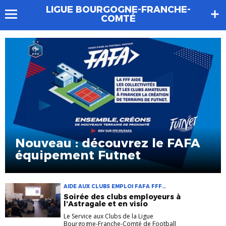
LIGUE BOURGOGNE-FRANCHE-
COMTÉ
Nouveau : découvrez le FAFA
équipement Futnet
AIDE AUX CLUBS EMPLOI FAFA FFF
SERVICE AUX CLUBS
Soirée des clubs employeurs à
l’Astragale et en visio
Le Service aux Clubs de la Ligue
Bourgogne-Franche-Comté de Football