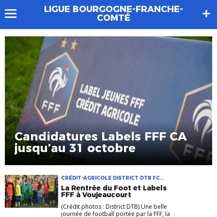
LIGUE BOURGOGNE-FRANCHE-
COMTÉ
Candidatures Labels FFF CA
jusqu’au 31 octobre
CRÉDIT-AGRICOLE DISTRICT DTB FC
VOUJEAUCOURT FFF LABELS JEUNES FFF
La Rentrée du Foot et Labels
LIGUE BFC RENTRÉE DU FOOT
FFF à Voujeaucourt
(Crédit photos : District DTB) Une belle
journée de football portée par la FFF, la