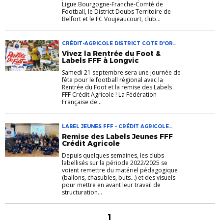
Ligue Bourgogne-Franche-Comté de
Football, le District Doubs Territoire de
Belfort et le FC Voujeaucourt, club...
CRÉDIT-AGRICOLE DISTRICT COTE D'OR
FFF LABELS JEUNES FFF LIGUE BFC
Vivez la Rentrée du Foot &
RENTRÉE DU FOOT
Labels FFF à Longvic
Samedi 21 septembre sera une journée de
fête pour le football régional avec la
Rentrée du Foot et la remise des Labels
FFF Crédit Agricole ! La Fédération
Française de...
LABEL JEUNES FFF - CRÉDIT AGRICOLE
LABELS JEUNES FFF REMISE LABELS
Remise des Labels Jeunes FFF
Crédit Agricole
Depuis quelques semaines, les clubs
labellisés sur la période 2022/2025 se
voient remettre du matériel pédagogique
(ballons, chasubles, buts…) et des visuels
pour mettre en avant leur travail de
structuration...
1