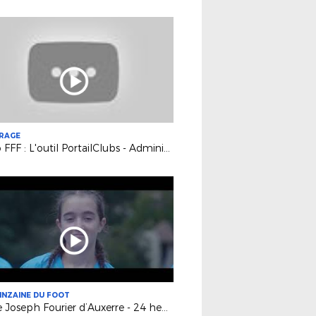
TRAGE
Vidéo FFF : L'outil PortailClubs - Administrateurs
INZAINE DU FOOT
Lycée Joseph Fourier d’Auxerre - 24 heures chez les Bleues - Opération finale