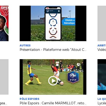
AUTRES
ARBI
Présentation - Plateforme web "Atout Club"
PÔLE ESPOIRS
LA QU
Vidéo FFF : L'outil PortailClubs - Dirigeants, Educateurs et Arbitres
Pôle Espoirs : Camille MARMILLOT, retour sur sa sélection en Equipe de France U15F