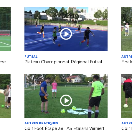
FUTSAL
AUTRE
Golf Foot Tour 2021 - Meilleurs moments
Plateau Championnat Régional Futsal Féminines - Besançon Juin 2021
Fina
AUTRES PRATIQUES
AUTRE
Golf Foot Étape 38 : AS Etalans Vernierfontaine
Golf 