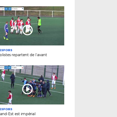
ESPOIRS
olistes repartent de l’avant
ESPOIRS
and-Est est impérial