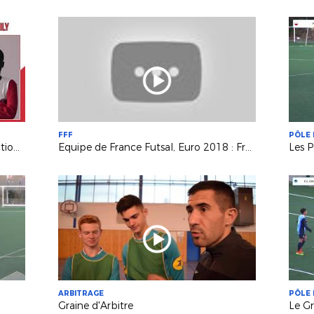
FFF
PÔLE 
Composition du Pôle Espoirs - Sélection U15 "Avenir"
Equipe de France Futsal, Euro 2018 : France - Espagne (4-4)
Les P
ARBITRAGE
PÔLE 
Graine d'Arbitre
Le Gr