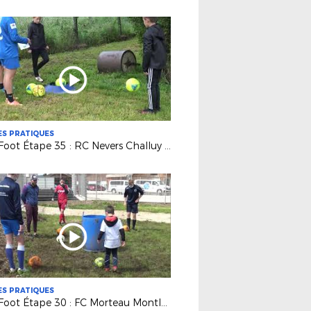
S PRATIQUES
Golf Foot Étape 35 : RC Nevers Challuy Sermoise
S PRATIQUES
Golf Foot Étape 30 : FC Morteau Montlebon