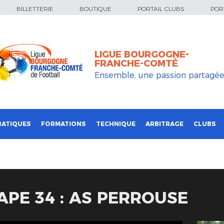
BILLETTERIE
BOUTIQUE
PORTAIL CLUBS
PORT
LIGUE BOURGOGNE-
FRANCHE-COMTÉ
Ensemble, une passion partagé
RATIQUES
FORMATIONS
TECHNIQUE
ARBITRAGE
CLUBS
APE 34 : AS PERROUSE