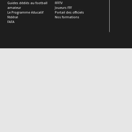
Guides dédiés au football
FFFTV
amateur
Joueurs FFF
Le Programme éducatif
Portail des officiels
fédéral
Nos formations
FAFA