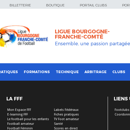
BILLETTERIE
BOUTIQUE
PORTAIL CLUBS
PORT
LIGUE BOURGOGNE-
FRANCHE-COMTÉ
Ensemble, une passion partagé
RATIQUES
FORMATIONS
TECHNIQUE
ARBITRAGE
CLUBS
LA FFF
LIENS
Mon Espace FFF
Labels Fédéraux
Footclubs
E-learning FFF
Fiches pratiques
Coordonn
Le football pour les enfants
TV Foot amateur
Football amateur
Santé
Football Féminin
Scores en direct