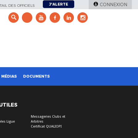
J'ALERTE
CONNEXION
AIL DES OFFICIELS
e
MÉDIAS
DOCUMENTS
 UTILES
Messageries Clubs et
ées Ligue
Arbitres
Certificat QUALIOPI