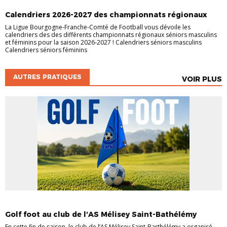
ACTUALITÉS
CHAMPIONNATS
INFOS LIGUE
JEUNES
Calendriers 2026-2027 des championnats régionaux
La Ligue Bourgogne-Franche-Comté de Football vous dévoile les
calendriers des des différents championnats régionaux séniors masculins
et féminins pour la saison 2026-2027 ! Calendriers séniors masculins
Calendriers séniors féminins
AUTRES PRATIQUES
VOIR PLUS
ACTUALITÉ GÉNÉRALE
ACTUALITÉS
AUTRES PRATIQUES
Golf foot au club de l'AS Mélisey Saint-Bathélémy
En cette fin de saison, le club de l’AS Mélisey Saint-Barthélémy a organisé