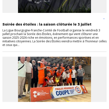
ACTUALITÉS
ARBITRES
CHAMPIONNATS
COUPES
FOOT EN MILIEU
SCOLAIRE
FUTSAL
INFOS LIGUE
JEUNES
Soirée des étoiles : la saison clôturée le 3 juillet
La Ligue Bourgogne-Franche-Comté de Football organise le vendredi 3
juillet prochain la Soirée des Étoiles, événement qui vient clôturer une
saison 2025-2026 riche en émotions, en performances sportives et en
initiatives citoyennes. La Soirée des Étoiles viendra mettre à l'honneur celles
et ceux qui...
ACTUALITÉS
COUPES
FUTSAL
INFOS LIGUE