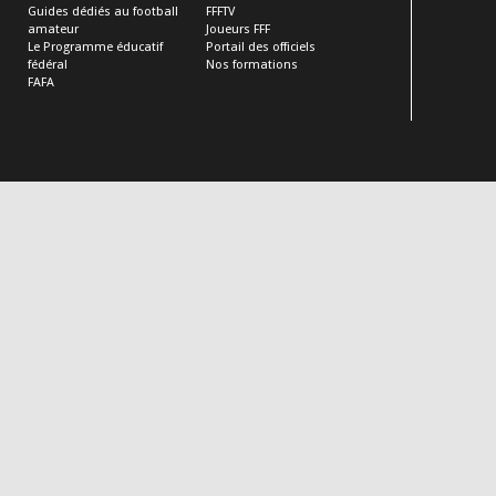
Guides dédiés au football
FFFTV
amateur
Joueurs FFF
Le Programme éducatif
Portail des officiels
fédéral
Nos formations
FAFA