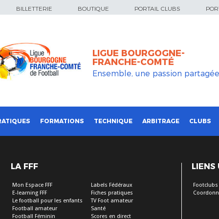
BILLETTERIE
BOUTIQUE
PORTAIL CLUBS
PORT
LIGUE BOURGOGNE-
FRANCHE-COMTÉ
Ensemble, une passion partagé
RATIQUES
FORMATIONS
TECHNIQUE
ARBITRAGE
CLUBS
LA FFF
LIENS
Mon Espace FFF
Labels Fédéraux
Footclubs
E-learning FFF
Fiches pratiques
Coordonn
Le football pour les enfants
TV Foot amateur
Football amateur
Santé
Football Féminin
Scores en direct