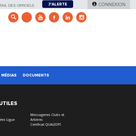
J'ALERTE
CONNEXION
AIL DES OFFICIELS
e
MÉDIAS
DOCUMENTS
 UTILES
Messageries Clubs et
ées Ligue
Arbitres
Certificat QUALIOPI