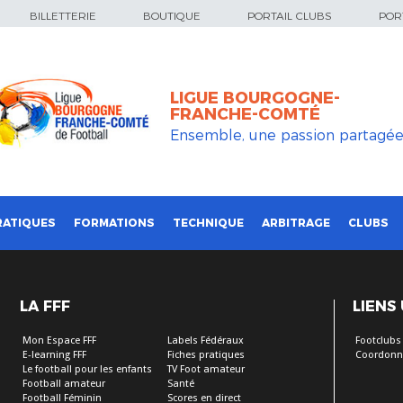
BILLETTERIE
BOUTIQUE
PORTAIL CLUBS
PORT
LIGUE BOURGOGNE-
FRANCHE-COMTÉ
Ensemble, une passion partagé
RATIQUES
FORMATIONS
TECHNIQUE
ARBITRAGE
CLUBS
LA FFF
LIENS
Mon Espace FFF
Labels Fédéraux
Footclubs
E-learning FFF
Fiches pratiques
Coordonn
Le football pour les enfants
TV Foot amateur
Football amateur
Santé
Football Féminin
Scores en direct