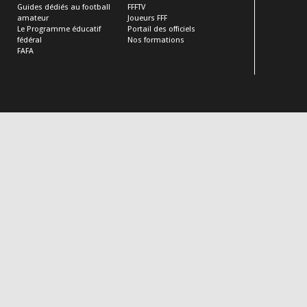
Guides dédiés au football
FFFTV
amateur
Joueurs FFF
Le Programme éducatif
Portail des officiels
fédéral
Nos formations
FAFA