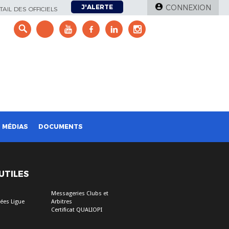
J'ALERTE
CONNEXION
AIL DES OFFICIELS
e
MÉDIAS
DOCUMENTS
 UTILES
Messageries Clubs et
ées Ligue
Arbitres
Certificat QUALIOPI