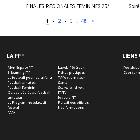
FINALES REGIONALES FEMININES 25/26
Soir
1
-
2
-
3
...
48
>
LA FFF
LIENS
Mon Espace FFF
Labels Fédéraux
Footclubs
E-learning FFF
Fiches pratiques
Coordonn
Le football pour les enfants
TV Foot amateur
Football amateur
Santé
Football Féminin
Scores en direct
Guides dédiés au football
FFFTV
amateur
Joueurs FFF
Le Programme éducatif
Portail des officiels
fédéral
Nos formations
FAFA