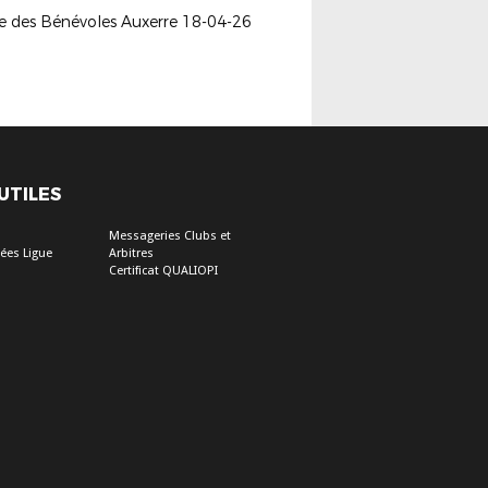
ée des Bénévoles Auxerre 18-04-26
 UTILES
Messageries Clubs et
ées Ligue
Arbitres
Certificat QUALIOPI