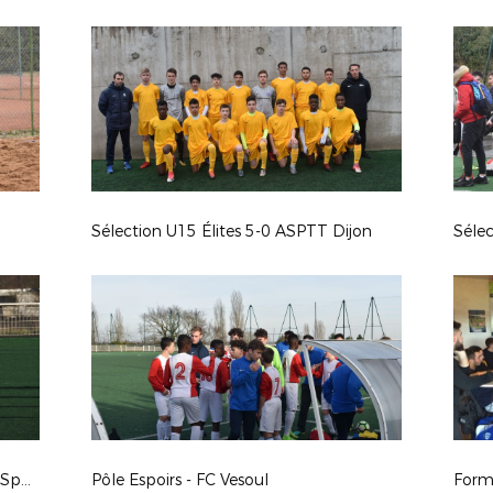
Sélection U15 Élites 5-0 ASPTT Dijon
Séle
Sélection Régionale U15F - Section Sportive Régionale Chevigny Saint-Sauveur
Pôle Espoirs - FC Vesoul
Form