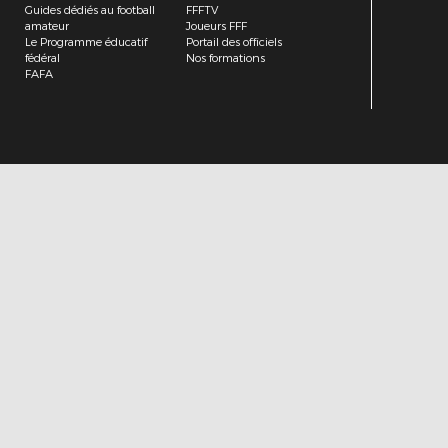
Guides dédiés au football
FFFTV
amateur
Joueurs FFF
Le Programme éducatif
Portail des officiels
fédéral
Nos formations
FAFA