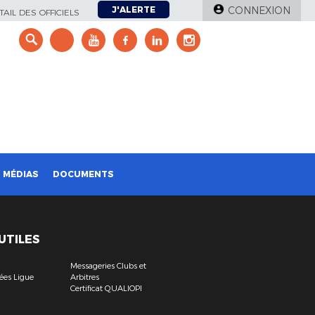
J'ALERTE
CONNEXION
AIL DES OFFICIELS
e
MÉDIAS
DOCUMENTS
 UTILES
Messageries Clubs et
ées Ligue
Arbitres
Certificat QUALIOPI