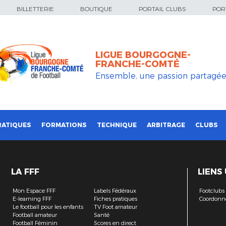
BILLETTERIE
BOUTIQUE
PORTAIL CLUBS
PORT
LIGUE BOURGOGNE-
FRANCHE-COMTÉ
Ensemble, une passion partagé
RATIQUES
FORMATIONS
TECHNIQUE
ARBITRAGE
CLUBS
LA FFF
LIENS
Mon Espace FFF
Labels Fédéraux
Footclubs
E-learning FFF
Fiches pratiques
Coordonn
Le football pour les enfants
TV Foot amateur
Football amateur
Santé
Football Féminin
Scores en direct