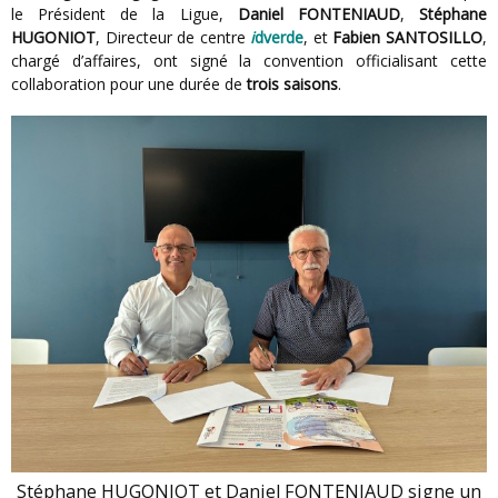
le Président de la Ligue,
Daniel FONTENIAUD
,
Stéphane
HUGONIOT
, Directeur de centre
i
dverde
, et
Fabien SANTOSILLO
,
chargé d’affaires, ont signé la convention officialisant cette
collaboration pour une durée de
trois saisons
.
Stéphane HUGONIOT et Daniel FONTENIAUD signe un