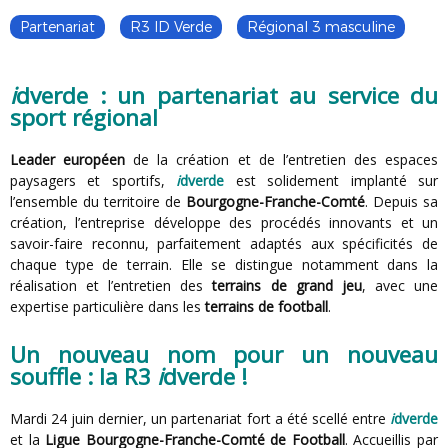
Partenariat
R3 ID Verde
Régional 3 masculine
i
dverde : un partenariat au service du
sport régional
Leader européen
de la création et de l’entretien des espaces
paysagers et sportifs,
i
dverde
est solidement implanté sur
l’ensemble du territoire de
Bourgogne-Franche-Comté
. Depuis sa
création, l’entreprise développe des procédés innovants et un
savoir-faire reconnu, parfaitement adaptés aux spécificités de
chaque type de terrain. Elle se distingue notamment dans la
réalisation et l’entretien des
terrains de grand jeu
, avec une
expertise particulière dans les
terrains de football
.
Un nouveau nom pour un nouveau
souffle : la R3
i
dverde !
Mardi 24 juin dernier, un partenariat fort a été scellé entre
i
dverde
et la
Ligue Bourgogne-Franche-Comté de Football
. Accueillis par