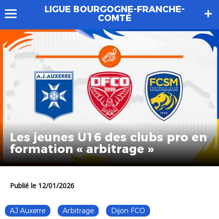
LIGUE BOURGOGNE-FRANCHE-
COMTÉ
Les jeunes U16 des clubs pro en
formation « arbitrage »
Publié le 12/01/2026
AJ Auxerre
Arbitrage
Dijon FCO