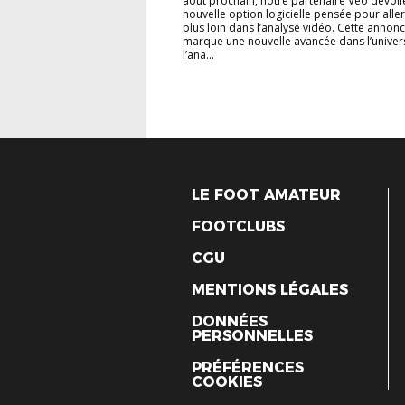
août prochain, notre partenaire Veo dévoil
nouvelle option logicielle pensée pour alle
plus loin dans l’analyse vidéo. Cette annon
marque une nouvelle avancée dans l’univer
l’ana...
LE FOOT AMATEUR
FOOTCLUBS
CGU
MENTIONS LÉGALES
DONNÉES
PERSONNELLES
PRÉFÉRENCES
COOKIES