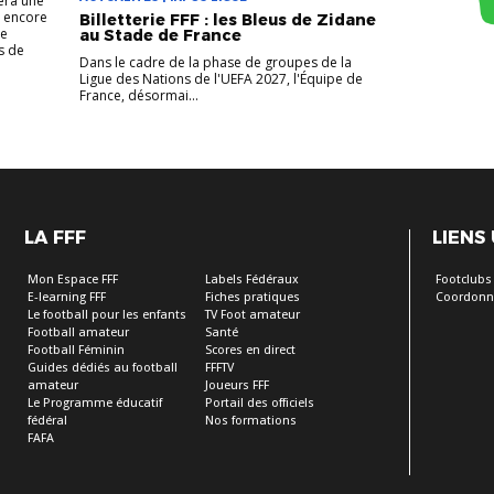
era une
r encore
Billetterie FFF : les Bleus de Zidane
ce
au Stade de France
s de
Dans le cadre de la phase de groupes de la
Ligue des Nations de l'UEFA 2027, l'Équipe de
France, désormai...
LA FFF
LIENS
Mon Espace FFF
Labels Fédéraux
Footclubs
E-learning FFF
Fiches pratiques
Coordonn
Le football pour les enfants
TV Foot amateur
Football amateur
Santé
Football Féminin
Scores en direct
Guides dédiés au football
FFFTV
amateur
Joueurs FFF
Le Programme éducatif
Portail des officiels
fédéral
Nos formations
FAFA