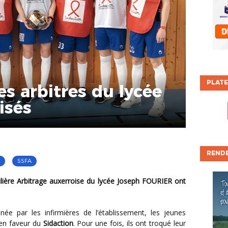
PLATE
es arbitres du lycée
isés
REND
SSFA
née par les infirmières de l’établissement, les jeunes
s en faveur du
Sidaction
. Pour une fois, ils ont troqué leur