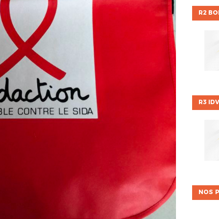
R2 B
R3 ID
NOS P