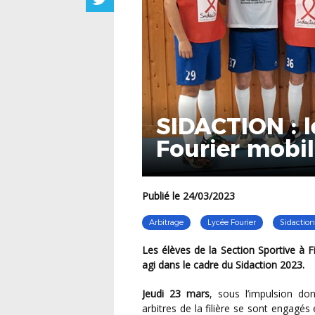
SIDACTION : l
Fourier mobil
Publié le 24/03/2023
Arbitrage
Lycée Fourier
Sidaction
Les élèves de la Section Sportive à Filière Arbitrage auxerroise du lycée Joseph FOURIER ont
agi dans le cadre du Sidaction 2023.
Jeudi 23 mars
, sous l’impulsion don
arbitres de la filière se sont engagé