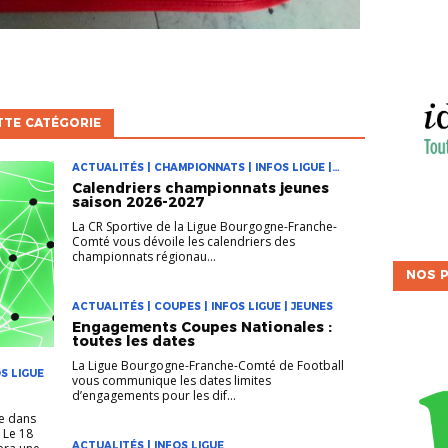
TTE CATÉGORIE
ACTUALITÉS | CHAMPIONNATS | INFOS LIGUE |
JEUNES
Calendriers championnats jeunes
saison 2026-2027
La CR Sportive de la Ligue Bourgogne-Franche-
Comté vous dévoile les calendriers des
championnats régionau...
NOS P
ACTUALITÉS | COUPES | INFOS LIGUE | JEUNES
Engagements Coupes Nationales :
toutes les dates
La Ligue Bourgogne-Franche-Comté de Football
S LIGUE
vous communique les dates limites
d’engagements pour les dif...
pe dans
 Le 18
ACTUALITÉS | INFOS LIGUE