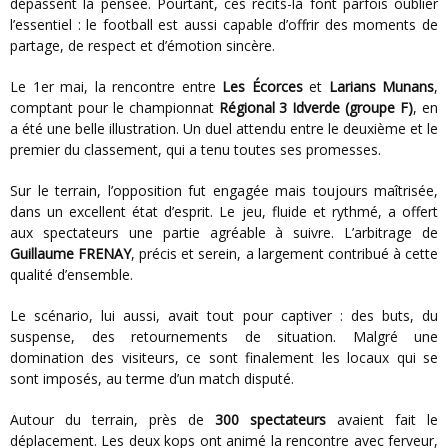
dépassent la pensée. Pourtant, ces récits-là font parfois oublier
l’essentiel : le football est aussi capable d’offrir des moments de
partage, de respect et d’émotion sincère.
Le 1er mai, la rencontre entre
Les Écorces
et
Larians Munans
,
comptant pour le championnat
Régional 3 Idverde (groupe F)
, en
a été une belle illustration. Un duel attendu entre le deuxième et le
premier du classement, qui a tenu toutes ses promesses.
Sur le terrain, l’opposition fut engagée mais toujours maîtrisée,
dans un excellent état d’esprit. Le jeu, fluide et rythmé, a offert
aux spectateurs une partie agréable à suivre. L’arbitrage de
Guillaume FRENAY
, précis et serein, a largement contribué à cette
qualité d’ensemble.
Le scénario, lui aussi, avait tout pour captiver : des buts, du
suspense, des retournements de situation. Malgré une
domination des visiteurs, ce sont finalement les locaux qui se
sont imposés, au terme d’un match disputé.
Autour du terrain, près de
300 spectateurs
avaient fait le
déplacement. Les deux kops ont animé la rencontre avec ferveur,