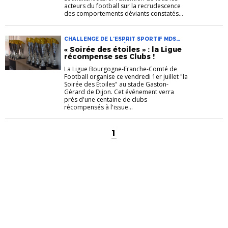
acteurs du football sur la recrudescence
des comportements déviants constatés...
CHALLENGE DE L’ESPRIT SPORTIF MDS
LIGUE BFC MDS SOIRÉE DES ETOILES
« Soirée des étoiles » : la Ligue
récompense ses Clubs !
La Ligue Bourgogne-Franche-Comté de
Football organise ce vendredi 1er juillet "la
Soirée des Étoiles" au stade Gaston-
Gérard de Dijon. Cet événement verra
près d'une centaine de clubs
récompensés à l'issue...
1