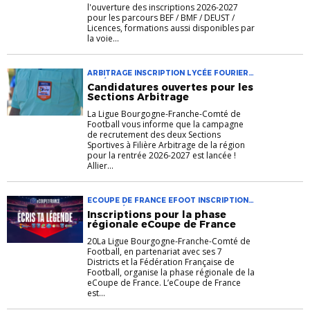
l'ouverture des inscriptions 2026-2027
pour les parcours BEF / BMF / DEUST /
Licences, formations aussi disponibles par
la voie...
ARBITRAGE INSCRIPTION LYCÉE FOURIER
LYCÉE PASTEUR SECTION SPORTIVE SSFA
Candidatures ouvertes pour les
Sections Arbitrage
La Ligue Bourgogne-Franche-Comté de
Football vous informe que la campagne
de recrutement des deux Sections
Sportives à Filière Arbitrage de la région
pour la rentrée 2026-2027 est lancée !
Allier...
ECOUPE DE FRANCE EFOOT INSCRIPTION
PHASE RÉGIONALE
Inscriptions pour la phase
régionale eCoupe de France
20La Ligue Bourgogne-Franche-Comté de
Football, en partenariat avec ses 7
Districts et la Fédération Française de
Football, organise la phase régionale de la
eCoupe de France. L’eCoupe de France
est...