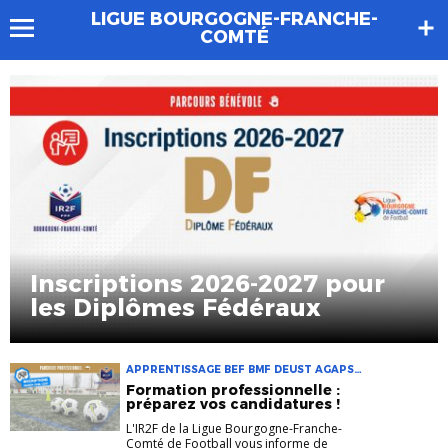
LIGUE BOURGOGNE-FRANCHE-
COMTÉ
Inscriptions 2026-2027 pour
les Diplômes Fédéraux
APPRENTISSAGE BEF BMF DEUST AGAPSC
FORMATION INSCRIPTION IR2F LICENCES
Formation professionnelle :
AGOAPSC PARCOURS PROFESSIONNEL
préparez vos candidatures !
L'IR2F de la Ligue Bourgogne-Franche-
Comté de Football vous informe de