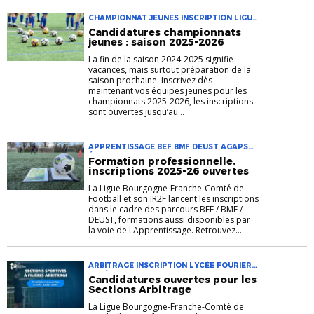
CHAMPIONNAT JEUNES INSCRIPTION LIGUE
BFC
Candidatures championnats
jeunes : saison 2025-2026
La fin de la saison 2024-2025 signifie
vacances, mais surtout préparation de la
saison prochaine. Inscrivez dès
maintenant vos équipes jeunes pour les
championnats 2025-2026, les inscriptions
sont ouvertes jusqu’au...
APPRENTISSAGE BEF BMF DEUST AGAPSC
ÉDUCATEURS IEFF INSCRIPTION IR2F
Formation professionnelle,
inscriptions 2025-26 ouvertes
La Ligue Bourgogne-Franche-Comté de
Football et son IR2F lancent les inscriptions
dans le cadre des parcours BEF / BMF /
DEUST, formations aussi disponibles par
la voie de l'Apprentissage. Retrouvez...
ARBITRAGE INSCRIPTION LYCÉE FOURIER
LYCÉE PASTEUR SECTION SPORTIVE SSFA
Candidatures ouvertes pour les
Sections Arbitrage
La Ligue Bourgogne-Franche-Comté de