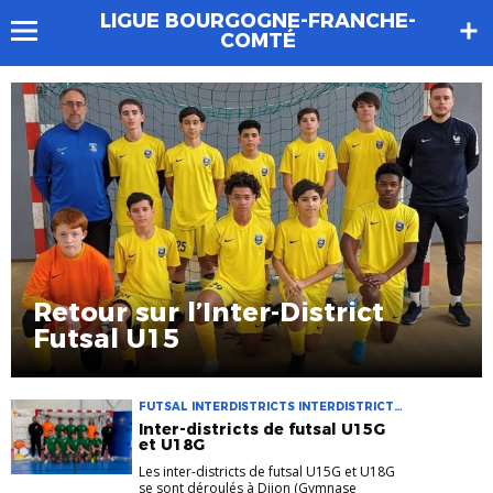
LIGUE BOURGOGNE-FRANCHE-
COMTÉ
Retour sur l’Inter-District
Futsal U15
FUTSAL INTERDISTRICTS INTERDISTRICTS
FUTSAL PPF
Inter-districts de futsal U15G
et U18G
Les inter-districts de futsal U15G et U18G
se sont déroulés à Dijon (Gymnase