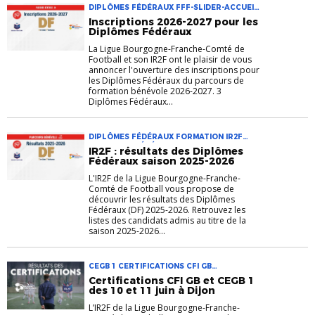
DIPLÔMES FÉDÉRAUX FFF-SLIDER-ACCUEIL
FORMATION INSCRIPTION IR2F PARCOURS
Inscriptions 2026-2027 pour les
BÉNÉVOLES
Diplômes Fédéraux
La Ligue Bourgogne-Franche-Comté de
Football et son IR2F ont le plaisir de vous
annoncer l'ouverture des inscriptions pour
les Diplômes Fédéraux du parcours de
formation bénévole 2026-2027. 3
Diplômes Fédéraux...
DIPLÔMES FÉDÉRAUX FORMATION IR2F
PARCOURS BÉNÉVOLES
IR2F : résultats des Diplômes
Fédéraux saison 2025-2026
L'IR2F de la Ligue Bourgogne-Franche-
Comté de Football vous propose de
découvrir les résultats des Diplômes
Fédéraux (DF) 2025-2026. Retrouvez les
listes des candidats admis au titre de la
saison 2025-2026...
CEGB 1 CERTIFICATIONS CFI GB
FORMATION IR2F
Certifications CFI GB et CEGB 1
des 10 et 11 juin à Dijon
L’IR2F de la Ligue Bourgogne-Franche-