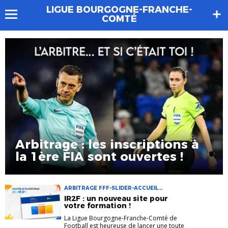
LIGUE BOURGOGNE-FRANCHE-
COMTÉ
Arbitrage : les inscriptions à
la 1ère FIA sont ouvertes !
ARBITRAGE FFF-SLIDER-ACCUEIL
FORMATION IR2F LIGUE BFC NOUVEAU
IR2F : un nouveau site pour
PARCOURS BÉNÉVOLE PARCOURS
votre formation !
PROFESSIONNEL TOUT TERRAIN
La Ligue Bourgogne-Franche-Comté de
Football est heureuse de lancer une toute