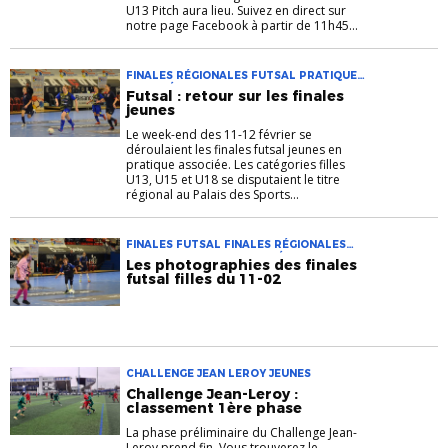
U13 Pitch aura lieu. Suivez en direct sur
notre page Facebook à partir de 11h45...
FINALES RÉGIONALES FUTSAL PRATIQUE
ASSOCIÉE FUTSAL JEUNES
Futsal : retour sur les finales
jeunes
Le week-end des 11-12 février se
déroulaient les finales futsal jeunes en
pratique associée. Les catégories filles
U13, U15 et U18 se disputaient le titre
régional au Palais des Sports...
FINALES FUTSAL FINALES RÉGIONALES
FUTSAL PRATIQUE ASSOCIÉE FUTSAL
Les photographies des finales
FUTSAL FÉMININ JEUNES
futsal filles du 11-02
CHALLENGE JEAN LEROY JEUNES
Challenge Jean-Leroy :
classement 1ère phase
La phase préliminaire du Challenge Jean-
Leroy prend fin. Vous trouverez le