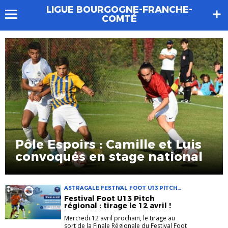
LIGUE BOURGOGNE-FRANCHE-
COMTÉ
Pôle Espoirs : Camille et Luis
convoqués en stage national
ASTRAGALE FESTIVAL FOOT U13 PITCH
JEUNES TIRAGE U13F U13G
Festival Foot U13 Pitch
régional : tirage le 12 avril !
Mercredi 12 avril prochain, le tirage au
sort de la Finale Régionale du Festival Foot