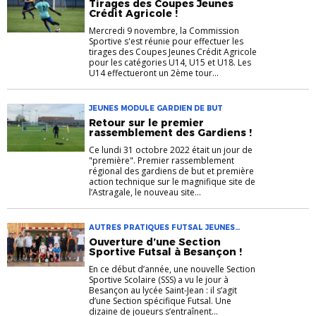
Tirages des Coupes Jeunes
Crédit Agricole !
Mercredi 9 novembre, la Commission
Sportive s'est réunie pour effectuer les
tirages des Coupes Jeunes Crédit Agricole
pour les catégories U14, U15 et U18. Les
U14 effectueront un 2ème tour...
JEUNES MODULE GARDIEN DE BUT
Retour sur le premier
rassemblement des Gardiens !
Ce lundi 31 octobre 2022 était un jour de
"première". Premier rassemblement
régional des gardiens de but et première
action technique sur le magnifique site de
l’Astragale, le nouveau site...
AUTRES PRATIQUES FUTSAL JEUNES
SECTION SPORTIVE
Ouverture d’une Section
Sportive Futsal à Besançon !
En ce début d’année, une nouvelle Section
Sportive Scolaire (SSS) a vu le jour à
Besançon au lycée Saint-Jean : il s’agit
d’une Section spécifique Futsal. Une
dizaine de joueurs s’entraînent...