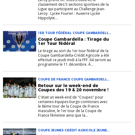
classement des 5 sections sportives de la
Ligue qui participent au Challenge Jean-
Leroy : Lycée Fourier : Auxerre Lycée
Hippolyte...
1ER TOUR FÉDÉRAL COUPE GAMBARDELLA
CRÉDIT AGRICOLE JEUNES
Coupe Gambardella : Tirage du
1er Tour fédéral
Le tirage au sort du 1er tour fédéral de la
Coupe Gambardella-Crédit Agricole a été
effectué ce jeudi midi à la FFF. 64 seront au
programme le 11 décembre. À...
COUPE DE FRANCE COUPE GAMBARDELLA
CRÉDIT AGRICOLE JEUNES
Retour sur le week-end de
Coupes des 19 & 20 novembre !
C'était un week-end de "Coupes" pour
certaines équipes burgo-comtoises avec
le 8ème tour de la Coupe de France
masculine, le 1er tour de la Coupe de
France féminine ainsi que la...
COUPE JEUNES CRÉDIT AGRICOLE JEUNES
U14 U15 U18