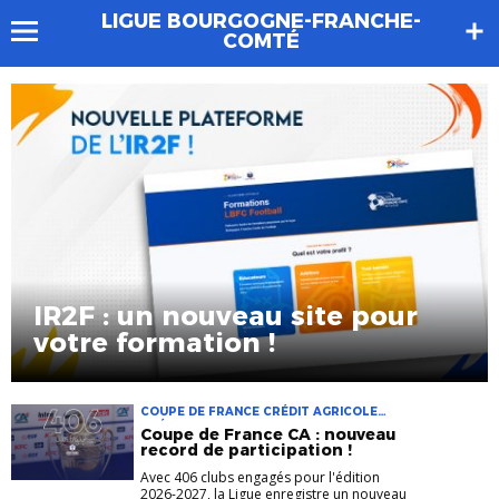
LIGUE BOURGOGNE-FRANCHE-
COMTÉ
IR2F : un nouveau site pour
votre formation !
COUPE DE FRANCE CRÉDIT AGRICOLE
CRÉDIT-AGRICOLE FFF-SLIDER-ACCUEIL
Coupe de France CA : nouveau
LIGUE BFC
record de participation !
Avec 406 clubs engagés pour l'édition
2026-2027, la Ligue enregistre un nouveau