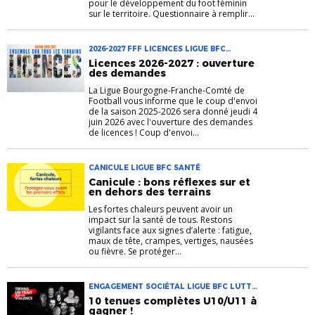
pour le développement du foot féminin
sur le territoire. Questionnaire à remplir...
2026-2027 FFF LICENCES LIGUE BFC
WEBINAIRE
Licences 2026-2027 : ouverture
des demandes
La Ligue Bourgogne-Franche-Comté de
Football vous informe que le coup d'envoi
de la saison 2025-2026 sera donné jeudi 4
juin 2026 avec l'ouverture des demandes
de licences ! Coup d'envoi...
CANICULE LIGUE BFC SANTÉ
Canicule : bons réflexes sur et
en dehors des terrains
Les fortes chaleurs peuvent avoir un
impact sur la santé de tous. Restons
vigilants face aux signes d’alerte : fatigue,
maux de tête, crampes, vertiges, nausées
ou fièvre. Se protéger...
ENGAGEMENT SOCIÉTAL LIGUE BFC LUTTE
CONTRE LES VIOLENCES TIRONS UN TRAIT
10 tenues complètes U10/U11 à
SUR LA VIOLENCE
gagner !