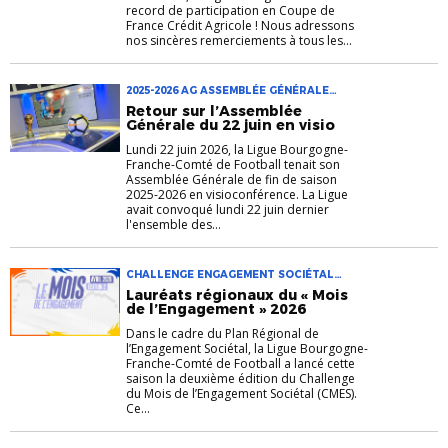
record de participation en Coupe de
France Crédit Agricole ! Nous adressons
nos sincères remerciements à tous les...
2025-2026 AG ASSEMBLÉE GÉNÉRALE
DANIEL FONTENIAUD LIGUE BFC
Retour sur l’Assemblée
Générale du 22 juin en visio
Lundi 22 juin 2026, la Ligue Bourgogne-
Franche-Comté de Football tenait son
Assemblée Générale de fin de saison
2025-2026 en visioconférence. La Ligue
avait convoqué lundi 22 juin dernier
l'ensemble des...
CHALLENGE ENGAGEMENT SOCIÉTAL
LIGUE BFC MOIS DE L'ENGAGEMENT
Lauréats régionaux du « Mois
de l’Engagement » 2026
Dans le cadre du Plan Régional de
l’Engagement Sociétal, la Ligue Bourgogne-
Franche-Comté de Football a lancé cette
saison la deuxième édition du Challenge
du Mois de l’Engagement Sociétal (CMES).
Ce...