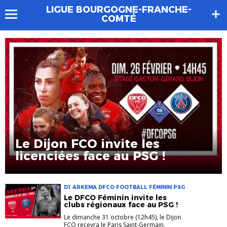
LIGUE BOURGOGNE-FRANCHE-
COMTÉ
Le Dijon FCO invite les
licenciées face au PSG !
D1 ARKEMA DFCO FOOTBALL FÉMININ PSG
Le DFCO Féminin invite les
clubs régionaux face au PSG !
Le dimanche 31 octobre (12h45), le Dijon
FCO recevra le Paris Saint-Germain,